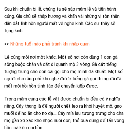
Sau khi chuẩn bị lễ, chúng ta sẽ sắp mâm lễ và tiến hành
cúng. Gia chủ sẽ thắp hương và khấn vái những vị tôn thần
dẫn dắt linh hồn người mất về nghe kinh. Các sư thầy sẽ
tụng kinh.
>>
Những tuổi nào phải tránh khi nhập quan
Lễ cúng mỗi nơi một khác. Một số nơi còn dùng 1 con gà
sống buộc chân và dắt đi quanh mộ 3 vòng. Gà cất tiếng
tượng trưng cho con cái gọi cho mẹ mình đã khuất. Một số
người cho rằng chỉ khi nghe được tiếng gà gọi thì người đã
mất mới hồi hồn tỉnh táo để chuyển kiếp được.
Trong mâm cúng các lễ vật được chuẩn bị đều có ý nghĩa
riêng. Cây thang là để người chết leo ra khỏi huyệt mộ, gạo
muối để họ ăn cho no dạ…. Cây mía lau tượng trưng cho cha
mẹ gần xơ xác khó nhọc nuôi con, thẻ bùa dùng để tấn vong
hồn, gà kêu gọi hồn.