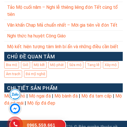
Tảo Mộ cuối năm – Nghi lễ thiêng liêng đón Tết cùng tổ
tiên
Văn khấn Chạp Mả chuẩn nhất – Mời gia tiên về đón Tết
Nghi thức hạ huyệt Công Giáo
Mộ kết: hiện tượng tâm linh bí ẩn và những điều cần biết
CHỦ ĐỀ QUAN TÂM
Bia mộ
Giỗ
Mộ kết
Mộ phát
Sửa mộ
Tang lễ
Xây mộ
Âm trạch
Đá mỹ nghệ
CHI TIẾT SẢN PHẨM
Mộ đá nhỏ
|
Mộ ngai đá
|
Mộ bành đá
|
Mộ đá tam cấp
|
Mộ
đá có mái
|
Mộ ốp đá đẹp
0965.559.661
Copyright 2026 ©
Bản quyền thuộc về