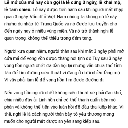
Lễ mở cửa mả hay còn gọi là lễ cúng 3 ngày, lễ khai mộ,
lễ tam chiêu.
Lễ này được tiến hành sau khi người mất nhập
quan 3 ngày. Vốn dĩ ở Việt Nam chúng ta không có lễ này
nhưng du nhập từ Trung Quốc và nó được lưu truyền cho
đến ngày nay ở nhiều vùng miền. Và nó trở thành nghi lễ
quan trọng, không thể thiếu trong đám tang.
Người xưa quan niệm, người thân sau khi mất 3 ngày phải mở
cửa mả để vong vồn được thăng nơi tịnh độ.Tuy sau 3 ngày
vong hồn người chết đã dần hội lại nhưng vẫn chưa thể tỉnh
táo để tìm đường siêu thoát vì đang ở dưới nhiều tầng mộ.
Vì vậy phải làm lễ để vong hồn tìm được đường đi.
Nếu vong hồn người chết không siêu thoát sẽ phải đau khổ,
chịu nhiều đày ải. Linh hồn chỉ có thể thanh quẩn bên mộ
phận và không thể tiến vào luân hồi để đầu thai kiếp khác. Vì
thế, nghi lễ là cách người thân bày tỏ yêu thương mong
muốn cho người mất được an yên sang kiếp sau.