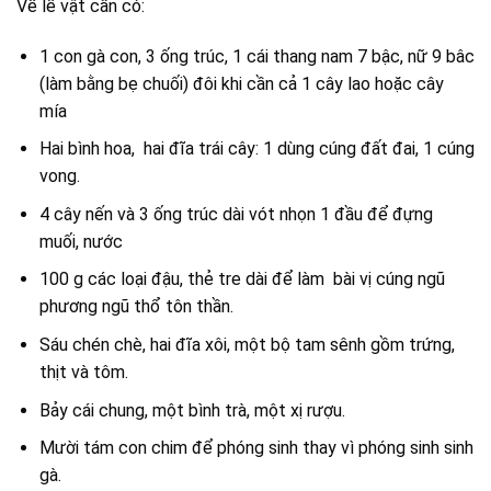
Về lễ vật cần có:
1 con gà con, 3 ống trúc, 1 cái thang nam 7 bậc, nữ 9 bâc
(làm bằng bẹ chuối) đôi khi cần cả 1 cây lao hoặc cây
mía
Hai bình hoa, hai đĩa trái cây: 1 dùng cúng đất đai, 1 cúng
vong.
4 cây nến và 3 ống trúc dài vót nhọn 1 đầu để đựng
muối, nước
100 g các loại đậu, thẻ tre dài để làm bài vị cúng ngũ
phương ngũ thổ tôn thần.
Sáu chén chè, hai đĩa xôi, một bộ tam sênh gồm trứng,
thịt và tôm.
Bảy cái chung, một bình trà, một xị rượu.
Mười tám con chim để phóng sinh thay vì phóng sinh sinh
gà.