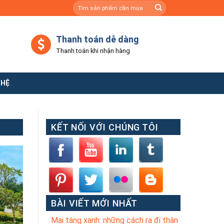
Tìm
kiếm:
Thanh toán dễ dàng
Thanh toán khi nhận hàng
 HỆ
KẾT NỐI VỚI CHÚNG TÔI
BÀI VIẾT MỚI NHẤT
Mai táng xanh: những cách ra đi thân