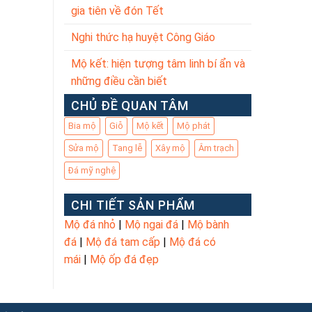
gia tiên về đón Tết
Nghi thức hạ huyệt Công Giáo
Mộ kết: hiện tượng tâm linh bí ẩn và
những điều cần biết
CHỦ ĐỀ QUAN TÂM
Bia mộ
Giỗ
Mộ kết
Mộ phát
Sửa mộ
Tang lễ
Xây mộ
Âm trạch
Đá mỹ nghệ
CHI TIẾT SẢN PHẨM
Mộ đá nhỏ
|
Mộ ngai đá
|
Mộ bành
đá
|
Mộ đá tam cấp
|
Mộ đá có
mái
|
Mộ ốp đá đẹp