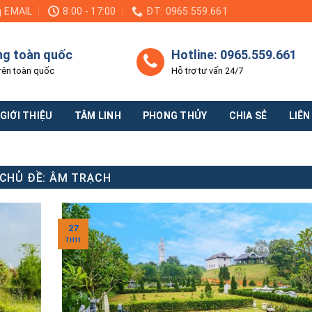
EMAIL
8:00 - 17:00
ĐT: 0965.559.661
ng toàn quốc
Hotline: 0965.559.661
rên toàn quốc
Hỗ trợ tư vấn 24/7
GIỚI THIỆU
TÂM LINH
PHONG THỦY
CHIA SẺ
LIÊN
CHỦ ĐỀ:
ÂM TRẠCH
27
TH11