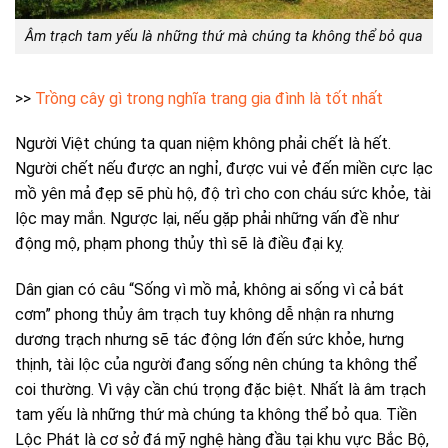
Âm trạch tam yếu là những thứ mà chúng ta không thể bỏ qua
>>
Trồng cây gì trong nghĩa trang gia đình là tốt nhất
Người Việt chúng ta quan niệm không phải chết là hết.
Người chết nếu được an nghỉ, được vui vẻ đến miền cực lạc
mồ yên mả đẹp sẽ phù hộ, độ trì cho con cháu sức khỏe, tài
lộc may mắn. Ngược lại, nếu gặp phải những vấn đề như
động mộ, phạm phong thủy thì sẽ là điều đại kỵ.
Dân gian có câu “Sống vì mồ mả, không ai sống vì cả bát
cơm” phong thủy âm trạch tuy không dễ nhận ra nhưng
dương trạch nhưng sẽ tác động lớn đến sức khỏe, hưng
thịnh, tài lộc của người đang sống nên chúng ta không thể
coi thường. Vì vậy cần chú trọng đặc biệt. Nhất là âm trạch
tam yếu là những thứ mà chúng ta không thể bỏ qua. Tiền
Lộc Phát là cơ sở đá mỹ nghệ hàng đầu tại khu vực Bắc Bộ,