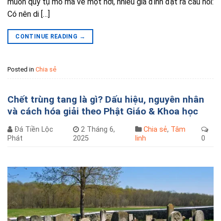
muốn quy tụ mồ mả về một nơi, nhiều gia đình đặt ra câu hỏi:
Có nên di […]
CONTINUE READING
→
Posted in
Chia sẻ
Chết trùng tang là gì? Dấu hiệu, nguyên nhân
và cách hóa giải theo Phật Giáo & Khoa học
Đá Tiền Lộc
2 Tháng 6,
Chia sẻ
,
Tâm
Phát
2025
linh
0