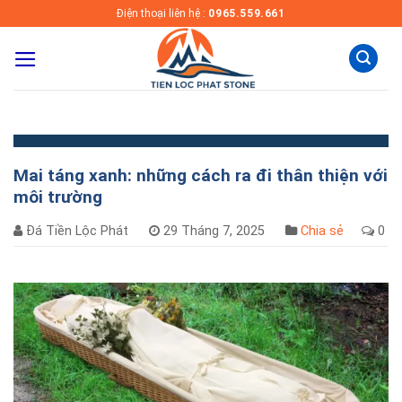
Skip
Điện thoại liên hệ :
0965.559.661
to
content
Mai táng xanh: những cách ra đi thân thiện với
môi trường
Đá Tiền Lộc Phát
29 Tháng 7, 2025
Chia sẻ
0