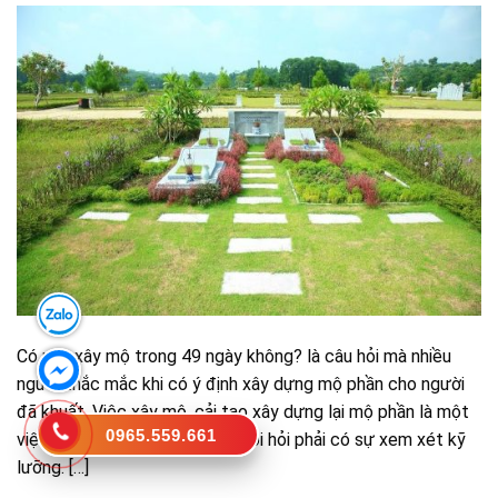
Có nên xây mộ trong 49 ngày không? là câu hỏi mà nhiều
người thắc mắc khi có ý định xây dựng mộ phần cho người
đã khuất. Việc xây mộ, cải tạo xây dựng lại mộ phần là một
0965.559.661
việc vô cùng quan trọng nên đòi hỏi phải có sự xem xét kỹ
lưỡng. […]