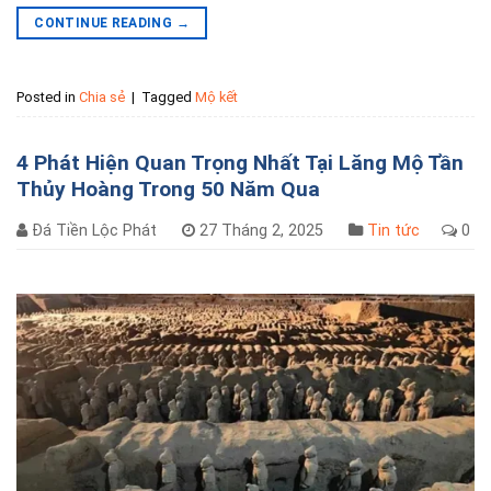
CONTINUE READING
→
Posted in
Chia sẻ
|
Tagged
Mộ kết
4 Phát Hiện Quan Trọng Nhất Tại Lăng Mộ Tần
Thủy Hoàng Trong 50 Năm Qua
Đá Tiền Lộc Phát
27 Tháng 2, 2025
Tin tức
0