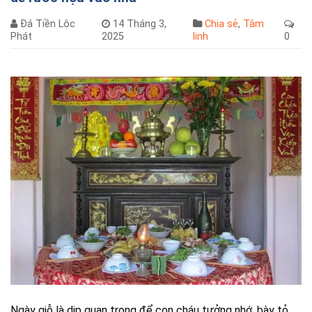
Đá Tiền Lộc
14 Tháng 3,
Chia sẻ
,
Tâm
Phát
2025
linh
0
Ngày giỗ là dịp quan trọng để con cháu tưởng nhớ, bày tỏ