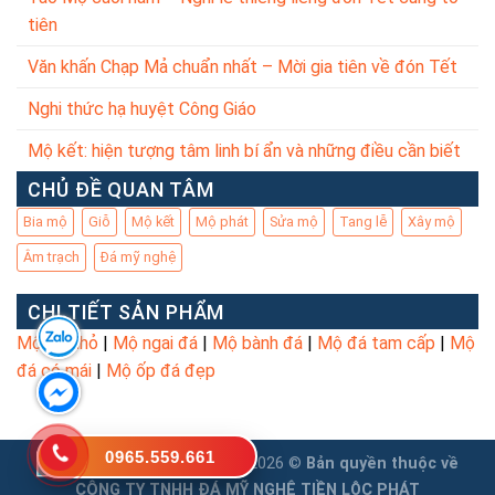
tiên
Văn khấn Chạp Mả chuẩn nhất – Mời gia tiên về đón Tết
Nghi thức hạ huyệt Công Giáo
Mộ kết: hiện tượng tâm linh bí ẩn và những điều cần biết
CHỦ ĐỀ QUAN TÂM
Bia mộ
Giỗ
Mộ kết
Mộ phát
Sửa mộ
Tang lễ
Xây mộ
Âm trạch
Đá mỹ nghệ
CHI TIẾT SẢN PHẨM
Mộ đá nhỏ
|
Mộ ngai đá
|
Mộ bành đá
|
Mộ đá tam cấp
|
Mộ
đá có mái
|
Mộ ốp đá đẹp
0965.559.661
Copyright 2026 ©
Bản quyền thuộc về
CÔNG TY TNHH ĐÁ MỸ NGHỆ TIỀN LỘC PHÁT