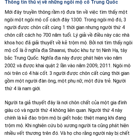
Thông tin thú vị về những ngôi mộ cổ Trung Quốc
Mới đây truyền thông rầm rộ đưa tin về việc tìm thấy một
ngôi một ngôi mộ cổ cách đây 1300. Trong ngôi mộ đó, 3
người được chôn cất cùng 1 thời gian nhưng người thứ 4
chôn cất cách họ 700 năm tuổi. Lý giải về điều này các nhà
khoa học đã giải thuyết về kẻ trộm mộ. Bởi nơi tìm thấy ngôi
mộ cổ là ở nghĩa địa Shaanxi, thuộc khu tự trị Ninh Hạ, tây
bắc Trung Quốc. Nghĩa địa này được phát hiện vào năm
2002 và được khai quật 2 lần vào năm 2009, 2011. Ngôi mộ
nói trên có 4 hài cốt. 3 người được chôn cất cùng thời gian
gồm một người đàn ông, một phụ nữ, một đứa trẻ. Người
thứ 4 là nam giới.
Người ta giả thuyết đây là nơi chôn chất của một gia đình
giàu có và người thứ 4 không liên quan. Người thứ 4 này
chính là kẻ đào trộm mộ bị giết hoặc thiệt mạng khi đang
trộm mộ. Khi nghiên cứu bộ xương người ta cũng phát hiện
nhiều vết thương trên đó. Và họ cho rằng người này bị chết