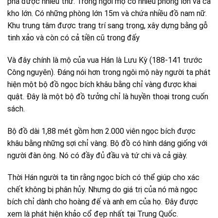
phá được nhiều thứ. Trong ngôi mộ có nhiều phòng lớn và cả
kho lớn. Có những phòng lớn 15m và chứa nhiều đồ nam nữ.
Khu trung tâm được trang trí sang trọng, xây dựng bằng gỗ
tinh xảo và còn có cả tiền cũ trong đấy
Và đây chính là mộ của vua Hán là Lưu Kỳ (188-141 trước
Công nguyên). Đáng nói hơn trong ngôi mộ này người ta phát
hiện một bộ đồ ngọc bích khâu bằng chỉ vàng được khai
quật. Đây là một bộ đồ tưởng chỉ là huyền thoại trong cuốn
sách.
Bộ đồ dài 1,88 mét gồm hơn 2.000 viên ngọc bích được
khâu bằng những sợi chỉ vàng. Bộ đồ có hình dáng giống với
người đàn ông. Nó có đầy đủ đầu và tứ chi và cả giày.
Thời Hán người ta tin rằng ngọc bích có thể giúp cho xác
chết không bị phân hủy. Nhưng do giá trị của nó mà ngọc
bích chỉ dành cho hoàng đế và anh em của họ. Đây được
xem là phát hiện khảo cổ đẹp nhất tại Trung Quốc.