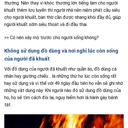
thường. Nên thay vì khóc thương lớn tiếng làm cho người
khuất thêm lưu luyến thì người nhà nên niệm phật cầu siêu
cho người khuất, bàn thờ cần được nhang khói đầy đủ, giúp
người khuất sớm siêu thoát và đi đầu thai.
>>
Có nên xây mộ trước cho người sống không?
Không sử dụng đồ dùng và nơi nghỉ lúc còn sống
của người đã khuất
Với đồ dùng của người đã khuất như quần áo, đồ dùng cá
nhân hay giường chiếu… là những thứ họ lúc còn sống rất
hay sử dụng và vì thế với 49 ngày đầu tiên họ vẫn sẽ ghi nhớ
những vật dụng này. Khi người nào đó sử dụng đồ dùng của
họ, họ sẽ tìm cách đòi lại, nguy hiểm hơn là hành gây bệnh
tật…