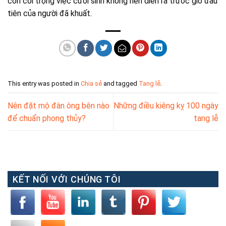
còn coi trọng việc cưới sinh không nên diễn ra trước giỗ đầu
tiên của người đã khuất.
This entry was posted in
Chia sẻ
and tagged
Tang lễ
.
Nên đặt mộ đàn ông bên nào
Những điều kiêng kỵ 100 ngày
để chuẩn phong thủy?
tang lễ
KẾT NỐI VỚI CHÚNG TÔI