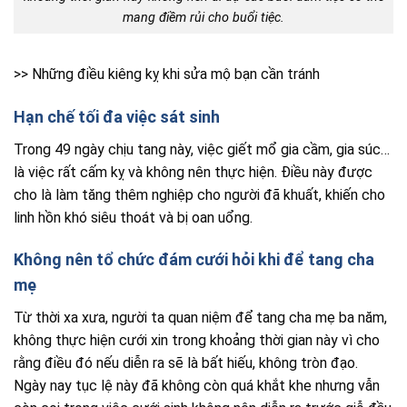
mang điềm rủi cho buổi tiệc.
>>
Những điều kiêng kỵ khi sửa mộ bạn cần tránh
Hạn chế tối đa việc sát sinh
Trong 49 ngày chịu tang này, việc giết mổ gia cầm, gia súc…
là việc rất cấm kỵ và không nên thực hiện. Điều này được
cho là làm tăng thêm nghiệp cho người đã khuất, khiến cho
linh hồn khó siêu thoát và bị oan uổng.
Không nên tổ chức đám cưới hỏi khi để tang cha
mẹ
Từ thời xa xưa, người ta quan niệm để tang cha mẹ ba năm,
không thực hiện cưới xin trong khoảng thời gian này vì cho
rằng điều đó nếu diễn ra sẽ là bất hiếu, không tròn đạo.
Ngày nay tục lệ này đã không còn quá khắt khe nhưng vẫn