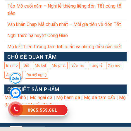
Tảo Mộ cuối năm – Nghi lễ thiêng liêng đón Tết cùng tổ
tiên
Văn khấn Chạp Mả chuẩn nhất – Mời gia tiên về đón Tết
Nghi thức hạ huyệt Công Giáo
Mộ kết: hiện tượng tâm linh bí ẩn và những điều cần biết
CHỦ ĐỀ QUAN TÂM
Bia mộ
Giỗ
Mộ kết
Mộ phát
Sửa mộ
Tang lễ
Xây mộ
Âm trạch
Đá mỹ nghệ
CHI TIẾT SẢN PHẨM
Mộ đá nhỏ
|
Mộ ngai đá
|
Mộ bành đá
|
Mộ đá tam cấp
|
Mộ
đá có mái
|
Mộ ốp đá đẹp
0965.559.661
Copyright 2026 ©
Bản quyền thuộc về