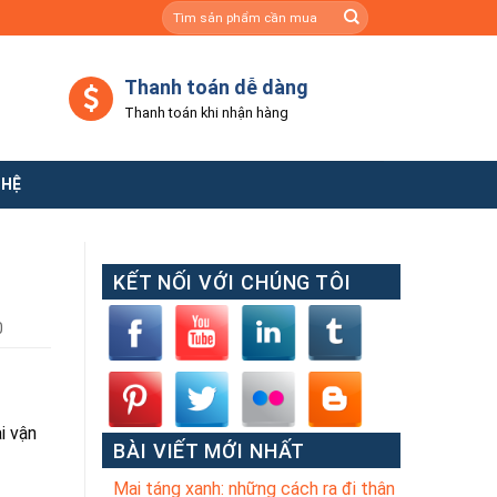
Tìm
kiếm:
Thanh toán dễ dàng
Thanh toán khi nhận hàng
 HỆ
KẾT NỐI VỚI CHÚNG TÔI
0
i vận
BÀI VIẾT MỚI NHẤT
Mai táng xanh: những cách ra đi thân