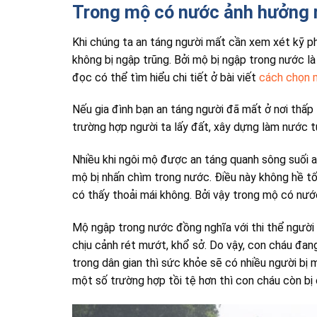
Trong mộ có nước ảnh hưởng 
Khi chúng ta an táng người mất cần xem xét kỹ ph
không bị ngập trũng. Bởi mộ bị ngập trong nước l
đọc có thể tìm hiểu chi tiết ở bài viết
cách chọn 
Nếu gia đình bạn an táng người đã mất ở nơi thấp 
trường hợp người ta lấy đất, xây dựng làm nước t
Nhiều khi ngôi mộ được an táng quanh sông suối a
mộ bị nhấn chìm trong nước. Điều này không hề t
có thấy thoải mái không. Bởi vậy trong mộ có nước
Mộ ngập trong nước đồng nghĩa với thi thể người 
chịu cảnh rét mướt, khổ sở. Do vậy, con cháu đan
trong dân gian thì sức khỏe sẽ có nhiều người b
một số trường hợp tồi tệ hơn thì con cháu còn bị