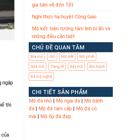
gia tiên về đón Tết
Nghi thức hạ huyệt Công Giáo
Mộ kết: hiện tượng tâm linh bí ẩn và
những điều cần biết
CHỦ ĐỀ QUAN TÂM
Bia mộ
Giỗ
Mộ kết
Mộ phát
Sửa mộ
Tang lễ
Xây mộ
Âm trạch
Đá mỹ nghệ
g ngập
CHI TIẾT SẢN PHẨM
Mộ đá nhỏ
|
Mộ ngai đá
|
Mộ bành
hể thì
đá
|
Mộ đá tam cấp
|
Mộ đá có
mái
|
Mộ ốp đá đẹp
n của