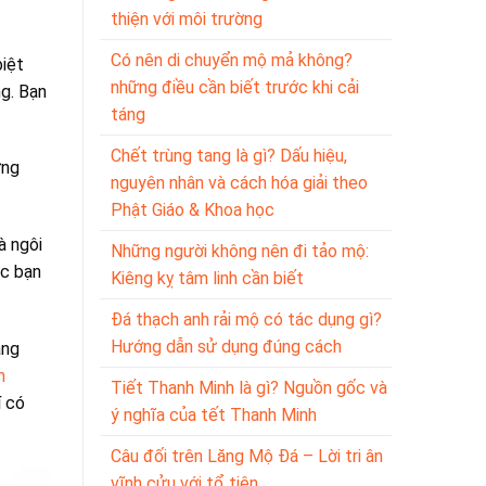
thiện với môi trường
Có nên di chuyển mộ mả không?
biệt
những điều cần biết trước khi cải
ng. Bạn
táng
Chết trùng tang là gì? Dấu hiệu,
ững
nguyên nhân và cách hóa giải theo
Phật Giáo & Khoa học
à ngôi
Những người không nên đi tảo mộ:
ớc bạn
Kiêng kỵ tâm linh cần biết
Đá thạch anh rải mộ có tác dụng gì?
Hướng dẫn sử dụng đúng cách
ang
h
Tiết Thanh Minh là gì? Nguồn gốc và
í có
ý nghĩa của tết Thanh Minh
Câu đối trên Lăng Mộ Đá – Lời tri ân
vĩnh cửu với tổ tiên