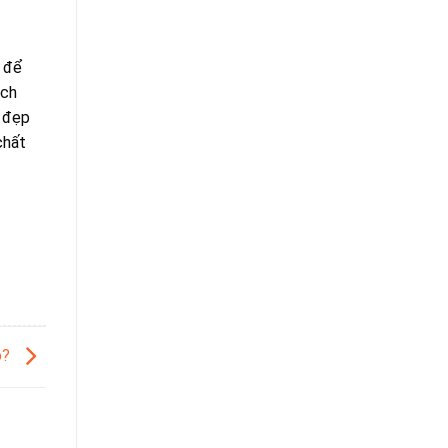
g để
ách
 đẹp
chất
o?