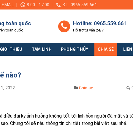
EMAIL
8:00 - 17:00
ĐT: 0965.559.661
ng toàn quốc
Hotline: 0965.559.661
rên toàn quốc
Hỗ trợ tư vấn 24/7
GIỚI THIỆU
TÂM LINH
PHONG THỦY
CHIA SẺ
LIÊN
ế nào?
1, 2022
Chia sẻ
 điều đại kỵ ảnh hưởng không tốt tới linh hồn người đã mất và tà
sao. Chúng tôi sẽ nêu thông tin chi tiết trong bài viết sau nhé.