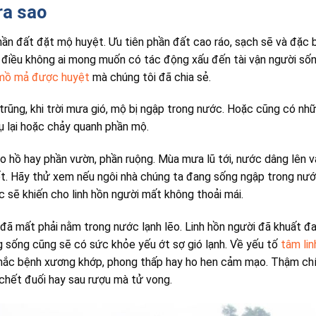
ra sao
ần đất đặt mộ huyệt. Ưu tiên phần đất cao ráo, sạch sẽ và đặc 
à điều không ai mong muốn có tác động xấu đến tài vận người số
mồ mả được huyệt
mà chúng tôi đã chia sẻ.
trũng, khi trời mưa gió, mộ bị ngập trong nước. Hoặc cũng có nh
ụ lại hoặc chảy quanh phần mộ.
o hồ hay phần vườn, phần ruộng. Mùa mưa lũ tới, nước dâng lên v
ốt. Hãy thử xem nếu ngôi nhà chúng ta đang sống ngập trong nư
 sẽ khiến cho linh hồn người mất không thoải mái.
đã mất phải nằm trong nước lạnh lẽo. Linh hồn người đã khuất đ
g sống cũng sẽ có sức khỏe yếu ớt sợ gió lạnh. Về yếu tố
tâm lin
ị mắc bệnh xương khớp, phong thấp hay ho hen cảm mạo. Thậm ch
 chết đuối hay sau rượu mà tử vong.