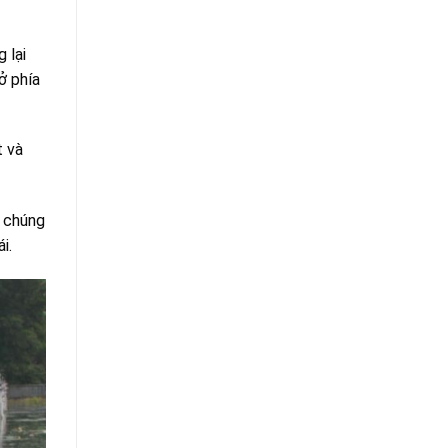
 lại
ở phía
t và
t chúng
i.