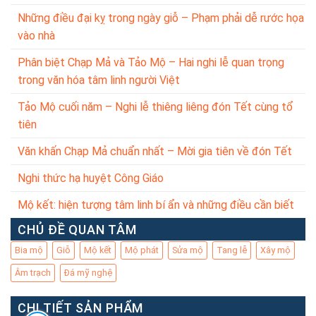
Những điều đại kỵ trong ngày giỗ – Phạm phải dễ rước họa
vào nhà
Phân biệt Chạp Mả và Tảo Mộ – Hai nghi lễ quan trọng
trong văn hóa tâm linh người Việt
Tảo Mộ cuối năm – Nghi lễ thiêng liêng đón Tết cùng tổ
tiên
Văn khấn Chạp Mả chuẩn nhất – Mời gia tiên về đón Tết
Nghi thức hạ huyệt Công Giáo
Mộ kết: hiện tượng tâm linh bí ẩn và những điều cần biết
CHỦ ĐỀ QUAN TÂM
Bia mộ
Giỗ
Mộ kết
Mộ phát
Sửa mộ
Tang lễ
Xây mộ
Âm trạch
Đá mỹ nghệ
CHI TIẾT SẢN PHẨM