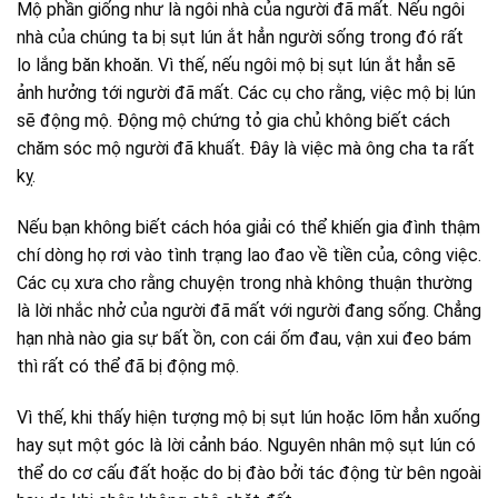
Mộ phần giống như là ngôi nhà của người đã mất. Nếu ngôi
nhà của chúng ta bị sụt lún ắt hẳn người sống trong đó rất
lo lắng băn khoăn. Vì thế, nếu ngôi mộ bị sụt lún ắt hẳn sẽ
ảnh hưởng tới người đã mất. Các cụ cho rằng, việc mộ bị lún
sẽ động mộ. Động mộ chứng tỏ gia chủ không biết cách
chăm sóc mộ người đã khuất. Đây là việc mà ông cha ta rất
kỵ.
Nếu bạn không biết cách hóa giải có thể khiến gia đình thậm
chí dòng họ rơi vào tình trạng lao đao về tiền của, công việc.
Các cụ xưa cho rằng chuyện trong nhà không thuận thường
là lời nhắc nhở của người đã mất với người đang sống. Chẳng
hạn nhà nào gia sự bất ồn, con cái ốm đau, vận xui đeo bám
thì rất có thể đã bị động mộ.
Vì thế, khi thấy hiện tượng mộ bị sụt lún hoặc lõm hẳn xuống
hay sụt một góc là lời cảnh báo. Nguyên nhân mộ sụt lún có
thể do cơ cấu đất hoặc do bị đào bởi tác động từ bên ngoài