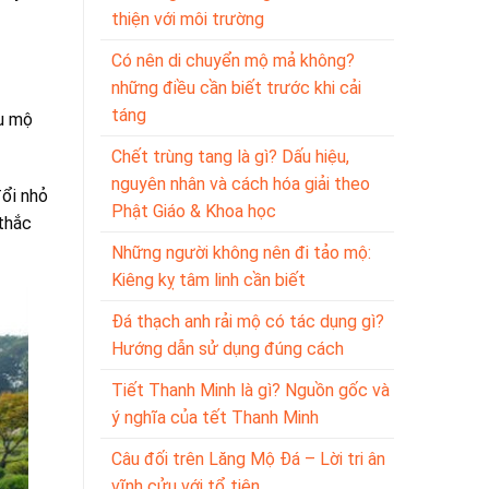
thiện với môi trường
Có nên di chuyển mộ mả không?
những điều cần biết trước khi cải
táng
ếu mộ
Chết trùng tang là gì? Dấu hiệu,
nguyên nhân và cách hóa giải theo
đổi nhỏ
Phật Giáo & Khoa học
 thắc
Những người không nên đi tảo mộ:
Kiêng kỵ tâm linh cần biết
Đá thạch anh rải mộ có tác dụng gì?
Hướng dẫn sử dụng đúng cách
Tiết Thanh Minh là gì? Nguồn gốc và
ý nghĩa của tết Thanh Minh
Câu đối trên Lăng Mộ Đá – Lời tri ân
vĩnh cửu với tổ tiên