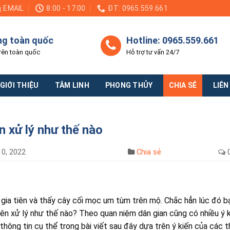
EMAIL
8:00 - 17:00
ĐT: 0965.559.661
ng toàn quốc
Hotline: 0965.559.661
rên toàn quốc
Hỗ trợ tư vấn 24/7
GIỚI THIỆU
TÂM LINH
PHONG THỦY
CHIA SẺ
LIÊN
 xử lý như thế nào
0, 2022
Chia sẻ
gia tiên và thấy cây cối mọc um tùm trên mộ. Chắc hẳn lúc đó b
u nên xử lý như thế nào? Theo quan niệm dân gian cũng có nhiều ý 
thông tin cụ thể trong bài viết sau đây dựa trên ý kiến của các 