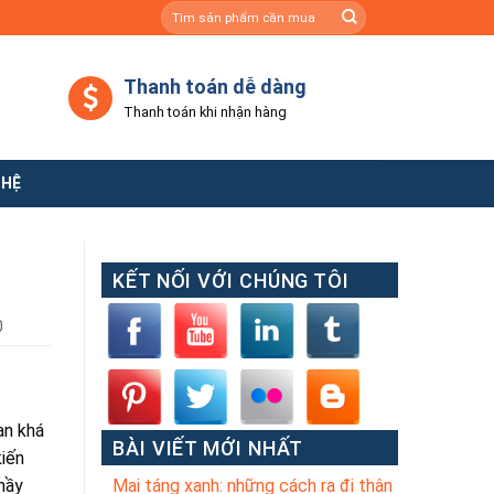
Tìm
kiếm:
Thanh toán dễ dàng
Thanh toán khi nhận hàng
 HỆ
KẾT NỐI VỚI CHÚNG TÔI
0
ạn khá
BÀI VIẾT MỚI NHẤT
kiến
thầy
Mai táng xanh: những cách ra đi thân