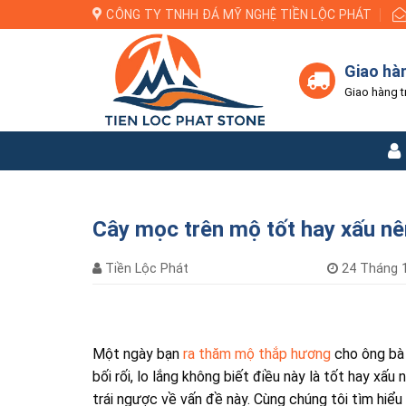
Skip
CÔNG TY TNHH ĐÁ MỸ NGHỆ TIỀN LỘC PHÁT
to
content
Giao hà
Giao hàng t
Cây mọc trên mộ tốt hay xấu nên
Tiền Lộc Phát
24 Tháng 1
Một ngày bạn
ra thăm mộ thắp hương
cho ông bà 
bối rối, lo lắng không biết điều này là tốt hay xấ
trái ngược về vấn đề này. Cùng chúng tôi tìm hiểu 