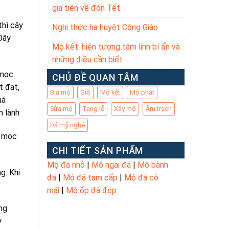
gia tiên về đón Tết
thì cây
Nghi thức hạ huyệt Công Giáo
Đây
Mộ kết: hiện tượng tâm linh bí ẩn và
những điều cần biết
 mọc
CHỦ ĐỀ QUAN TÂM
t đạt,
Bia mộ
Giỗ
Mộ kết
Mộ phát
uá
Sửa mộ
Tang lễ
Xây mộ
Âm trạch
m lành
Đá mỹ nghệ
o mọc
CHI TIẾT SẢN PHẨM
Mộ đá nhỏ
|
Mộ ngai đá
|
Mộ bành
g. Khi
đá
|
Mộ đá tam cấp
|
Mộ đá có
mái
|
Mộ ốp đá đẹp
ng
y