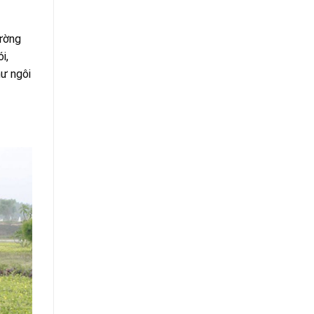
rường
i,
hư ngôi