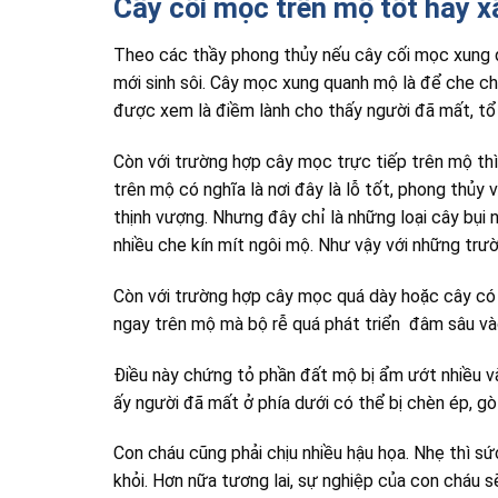
Cây cối mọc trên mộ tốt hay x
Theo các thầy phong thủy nếu cây cối mọc xung qu
mới sinh sôi. Cây mọc xung quanh mộ là để che c
được xem là điềm lành cho thấy người đã mất, tổ 
Còn với trường hợp cây mọc trực tiếp trên mộ thì
trên mộ có nghĩa là nơi đây là lỗ tốt, phong thủ
thịnh vượng. Nhưng đây chỉ là những loại cây bụi
nhiều che kín mít ngôi mộ. Như vậy với những trư
Còn với trường hợp cây mọc quá dày hoặc cây có 
ngay trên mộ mà bộ rễ quá phát triển đâm sâu vào
Điều này chứng tỏ phần đất mộ bị ẩm ướt nhiều và
ấy người đã mất ở phía dưới có thể bị chèn ép, gò
Con cháu cũng phải chịu nhiều hậu họa. Nhẹ thì s
khỏi. Hơn nữa tương lai, sự nghiệp của con cháu s