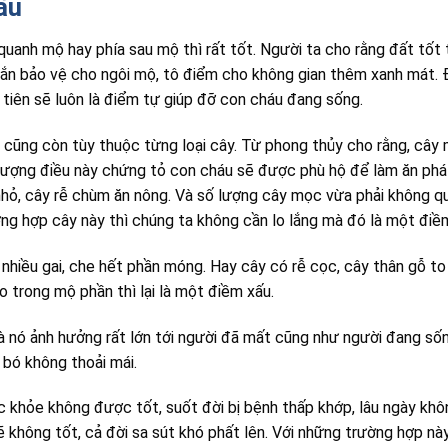
ấu
anh mộ hay phía sau mộ thì rất tốt. Người ta cho rằng đất tốt 
hắn bảo vệ cho ngôi mộ, tô điểm cho không gian thêm xanh mát. 
tiên sẽ luôn là điểm tự giúp đỡ con cháu đang sống.
 cũng còn tùy thuộc từng loại cây. Từ phong thủy cho rằng, cây
y vượng điều này chứng tỏ con cháu sẽ được phù hộ để làm ăn phá
 nhỏ, cây rễ chùm ăn nông. Và số lượng cây mọc vừa phải không q
ờng hợp cây này thì chúng ta không cần lo lắng mà đó là một điề
nhiều gai, che hết phần móng. Hay cây có rễ cọc, cây thân gỗ t
 trong mộ phần thì lại là một điềm xấu.
 nó ảnh hưởng rất lớn tới người đã mất cũng như người đang sốn
 bó không thoải mái.
ức khỏe không được tốt, suốt đời bị bệnh thấp khớp, lâu ngày khô
ẽ không tốt, cả đời sa sút khó phất lên. Với những trường hợp nà