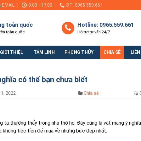
EMAIL
8:00 - 17:00
ĐT: 0965.559.661
ng toàn quốc
Hotline: 0965.559.661
rên toàn quốc
Hỗ trợ tư vấn 24/7
GIỚI THIỆU
TÂM LINH
PHONG THỦY
CHIA SẺ
LIÊN
ghĩa có thể bạn chưa biết
1, 2022
Chia sẻ
g ta thường thấy trong nhà thờ họ. Đây cũng là vật mang ý nghĩa
đã không tiếc tiền để mua về những bức đẹp nhất.