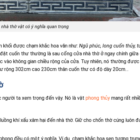
 nhà thờ vật có ý nghĩa quan trọng
ên khối được chạm khắc hoa văn như:
Ngũ phúc, long cuốn thủy, t
rí đặt cuốn thư thường là sau cổng cửa nhà thờ ở ngay chính giữa
 vào không gian chiều rộng của cửa. Tuy nhiên, nó thường được
như rộng 302cm cao 230cm thân cuốn thư có độ dày 20cm…
ờ
c người ta xem trọng đến vậy. Nó là vật
phong thủy
mang rất nhiề
luồng khí xấu xâm hại đến nhà thờ. Giữ cho chốn thờ cúng luôn 
n phong đều có một ý nghĩa. Ví dụ chạm khắc hoa sen tượng trưn