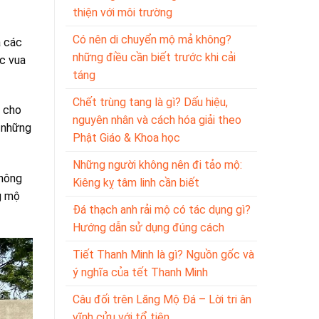
thiện với môi trường
Có nên di chuyển mộ mả không?
a các
những điều cần biết trước khi cải
c vua
táng
Chết trùng tang là gì? Dấu hiệu,
g cho
nguyên nhân và cách hóa giải theo
à những
Phật Giáo & Khoa học
Những người không nên đi tảo mộ:
không
Kiêng kỵ tâm linh cần biết
g mộ
Đá thạch anh rải mộ có tác dụng gì?
Hướng dẫn sử dụng đúng cách
Tiết Thanh Minh là gì? Nguồn gốc và
ý nghĩa của tết Thanh Minh
Câu đối trên Lăng Mộ Đá – Lời tri ân
vĩnh cửu với tổ tiên