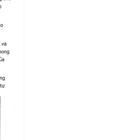
ọ
ho
 và
phong
ủa
ông
tự.