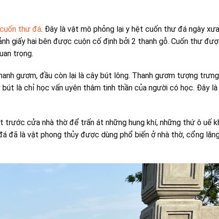
cuốn thư đá
. Đây là vật mô phỏng lại y hệt cuốn thư đá ngày xư
ảnh giấy hai bên được cuộn cố định bởi 2 thanh gỗ. Cuốn thư đượ
uan trọng.
nh gươm, đầu còn lại là cây bút lông. Thanh gươm tượng trưn
 bút là chỉ học vấn uyên thâm tinh thần của người có học. Đây l
t trước cửa nhà thờ để trấn át những hung khí, những thứ ô uế 
 đá đã là vật phong thủy được dùng phổ biến ở nhà thờ, cổng lăn