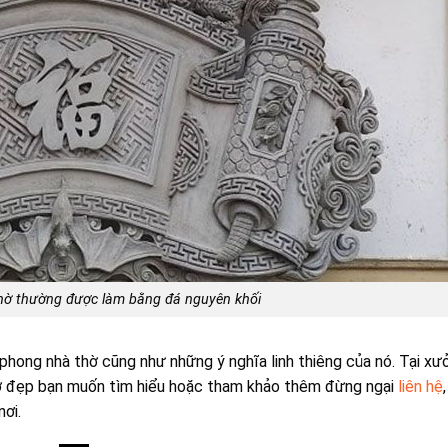
hờ thường được làm bằng đá nguyên khối
n phong nhà thờ cũng như những ý nghĩa linh thiêng của nó. Tại xư
thờ đẹp bạn muốn tìm hiểu hoặc tham khảo thêm đừng ngại
liên hệ
nơi.