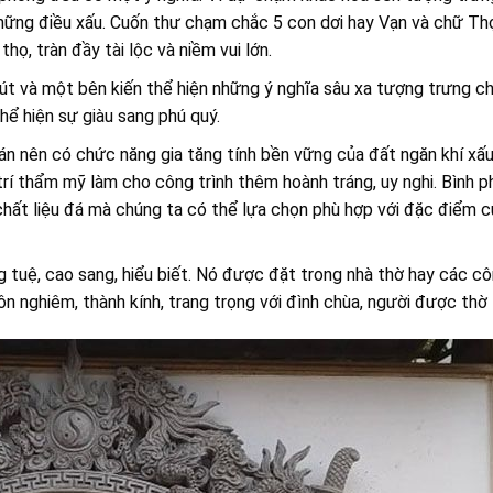
những điều xấu. Cuốn thư chạm chắc 5 con dơi hay Vạn và chữ Th
, tràn đầy tài lộc và niềm vui lớn.
t và một bên kiến thể hiện những ý nghĩa sâu xa tượng trưng c
ể hiện sự giàu sang phú quý.
 án nên có chức năng gia tăng tính bền vững của đất ngăn khí xấu
rí thẩm mỹ làm cho công trình thêm hoành tráng, uy nghi. Bình 
 chất liệu đá mà chúng ta có thể lựa chọn phù hợp với đặc điểm c
g tuệ, cao sang, hiểu biết. Nó được đặt trong nhà thờ hay các c
ôn nghiêm, thành kính, trang trọng với đình chùa, người được thờ 