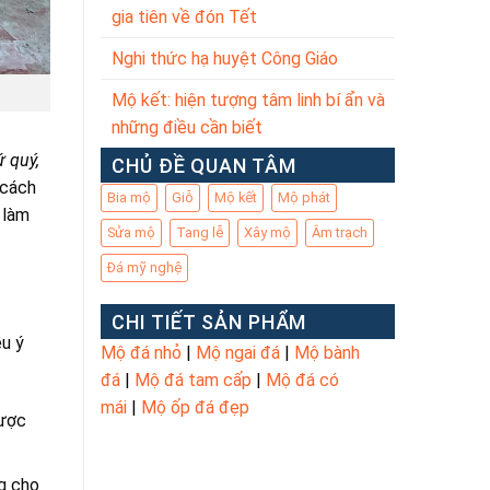
gia tiên về đón Tết
Nghi thức hạ huyệt Công Giáo
Mộ kết: hiện tượng tâm linh bí ẩn và
những điều cần biết
ứ quý,
CHỦ ĐỀ QUAN TÂM
 cách
Bia mộ
Giỗ
Mộ kết
Mộ phát
 làm
Sửa mộ
Tang lễ
Xây mộ
Âm trạch
Đá mỹ nghệ
CHI TIẾT SẢN PHẨM
u ý
Mộ đá nhỏ
|
Mộ ngai đá
|
Mộ bành
đá
|
Mộ đá tam cấp
|
Mộ đá có
mái
|
Mộ ốp đá đẹp
được
g cho