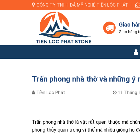
Skip
CÔNG TY TNHH ĐÁ MỸ NGHỆ TIỀN LỘC PHÁT
to
content
Giao hà
Giao hàng t
Trấn phong nhà thờ và những ý n
Tiền Lộc Phát
11 Tháng 1
Trấn phong nhà thờ là vật rất quen thuộc mà chún
phong thủy quan trọng vì thế mà nhiều giòng họ 